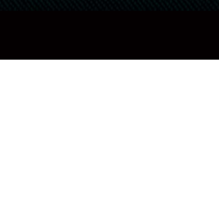
最新記事
RECENT
生成AIにできなくて、人間だからこ
そできるコーチングとは？
2026.08.06
1on1
コーチング大全
ビジネスコーチング
人間力
生成AI
質問力
「市場価値を高めたい若手」は、企
業にとって脅威ではなく好機である
2026.07.16