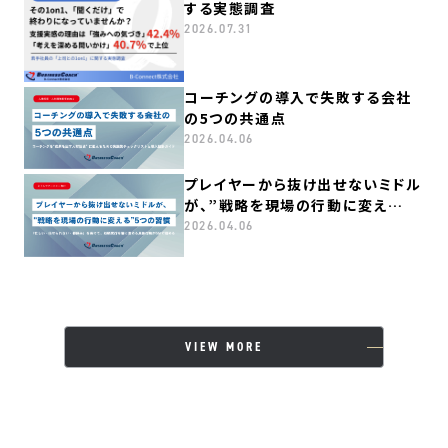
する実態調査
2026.07.31
コーチングの導入で失敗する会社
の5つの共通点
2026.04.06
プレイヤーから抜け出せないミドル
が、”戦略を現場の行動に変え
る”５つの習慣
2026.04.06
VIEW MORE