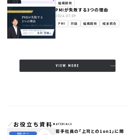
組織開発
PMIが失敗する3つの理由
2026.07.09
PMI
対話
組織開発
経営統合
VIEW MORE
お役立ち資料
MATERIALS
若手社員の「上司との1on1」に関