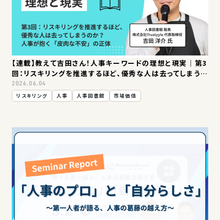
お問い合わせ
【連載】教えて吉田さん！人事キーワードの理想と現実｜第3
回：リスキリングを推進するほど、優秀な人は去ってしまうの
か？人事が抱く「皮肉な不安」の正体
2026.06.04
リスキリング
人事
人事図書館
市場価値