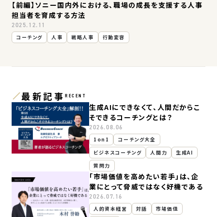
【前編】ソニー国内外における、職場の成長を支援する人事
担当者を育成する方法​​​​
2025.12.11
コーチング
人事
戦略人事
行動変容
最新記事
RECENT
生成AIにできなくて、人間だからこ
そできるコーチングとは？
2026.08.06
1on1
コーチング大全
ビジネスコーチング
人間力
生成AI
質問力
「市場価値を高めたい若手」は、企
業にとって脅威ではなく好機である
2026.07.16
人的資本経営
対話
市場価値