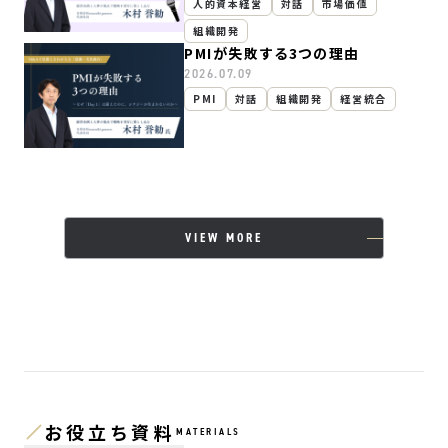
人的資本経営
対話
市場価値
組織開発
PMIが失敗する3つの理由
2026.07.09
PMI
対話
組織開発
経営統合
VIEW MORE
お役立ち資料
MATERIALS