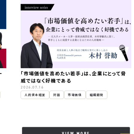
ー
「市場価値を高めたい若手」は、企業にとって脅
威ではなく好機である
2026.07.16
人的資本経営
対話
市場価値
組織開発
VIEW MORE