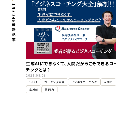
RECENT
最新記事
生成AIにできなくて、人間だからこそできるコ
チングとは？
2026.08.06
1on1
コーチング大全
ビジネスコーチング
人間力
生成AI
質問力