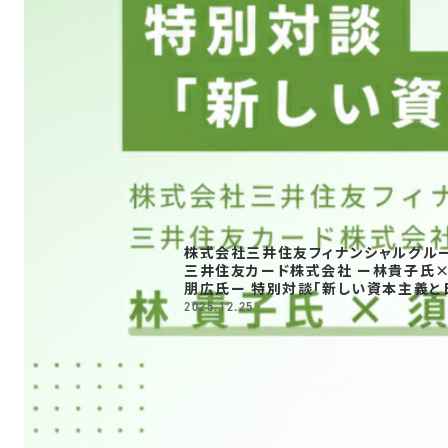
株式会社三井住友フィナンシャルグルー
三井住友カード株式会社 ー林貴子氏×須東
朋広氏ー 特別対談「新しい資本主義と
の雇用の本
2025.12.25
質