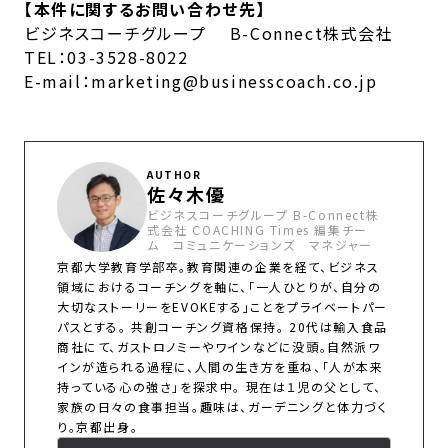
【本件に関するお問い合わせ先】
ビジネスコーチグループ B-Connect株式会社
TEL：03-3528-8022
E-mail：marketing@businesscoach.co.jp
AUTHOR
佐々木優
ビジネスコーチグループ B-Connect株
式会社 COACHING Times 編集チー
ム コミュニケーションズ マネジャー
京都大学教育学部卒。教育関連の企業を経て、ビジネス
領域におけるコーチングを軸に、「一人ひとりが、自分の
大切なストーリーをEVOKEする」ことをプライベートパー
パスとする。 共創コーチング資格保持。 20代は輸入食品
商社にて、ガストロノミーやワインなどに没頭。自然派ワ
インが造られる過程に、人間の生き方を重ね、「人が本来
持っている心の強さ」を探求中。 現在は１児の父として、
家族の日々の食事担当。趣味は、ガーデニングと体力づく
り。京都出身。