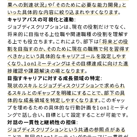
果への到達状況」や「そのために必要な能力開発」と
いった具体的な内容に絞り込まれやすくなります
。
キャリアパスの可視化と連動
:
ジョブディスクリプションは、現在の役割だけでなく、
将来的に目指せる上位職や関連職種の役割を理解す
る上でも役立ちます。これにより、部下は
「将来どの役
割を目指すのか、そのために現在の職務で何を習得す
べきか」という具体的なキャリアゴールを設定しやす
くなり、1on1ミーティングはその目標達成に向けた進
捗確認や課題解決の場となります
。
目指すキャリアに対する成長領域の特定
:
現状のスキルとジョブディスクリプションで求められ
るスキルとのギャップを明確にすることで、部下の具
体的な成長領域を特定しやすくなります
。このギャッ
プを埋めるための具体的な行動計画を1on1ミーティ
ングで話し合い、目標として設定することが可能です。
対話の一貫性と継続性の担保
:
ジョブディスクリプションという共通の参照点がある
ことで、毎回の1on1ミーティングのテーマに一貫性が