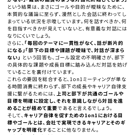
という結果は、まさにゴールや目的が曖昧なために、
本質的な議論に至らず、漫然とした会話に終わってし
まっている状況を示唆しています。何を話すべきか、何
を目指すべきかが見えていないと、有意義な対話には
なりにくいでしょう。
さらに、
「毎回のテーマに一貫性がなく、話が断片的
になる」「部下の目標や課題が曖昧で、対話が深まら
ない」
という回答も、ゴール設定の不明確さが、部下
の具体的な課題や成長目標に踏み込んだ対話を妨げ
ていることを裏付けています。
これらの要因を総合すると、1on1ミーティングが単な
る時間消費に終わらず、部下の成長やキャリア自律支
援に繋がるためには、
上司と部下が共通のゴールや
目標を明確に設定し、それを意識しながら対話を進
めることが極めて重要
であると言えるでしょう。
そして、
キャリア自律を促すための1on1における目
標やゴールとは、会社で実現できるキャリアとそのギ
ャップを明確化
することに他なりません。