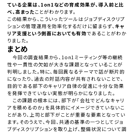
ている企業は、1on1などの育成効果が、導入前と比
べ、高まった
ことがわかります。
この結果から、こういったツールはジョブディスクリプ
ションの管理運用を効率化するだけに留まらず、
キャ
リア支援という側面においても有効
であることがわか
りました。
まとめ
今回の調査結果から、1on1ミーティング等の継続
性や一貫性の欠如が大きな課題となっていることが
判明しました。特に、毎回異なるテーマで話が断片的
になったり、過去の対話内容が共有されないことで、
目的である部下のキャリア自律の促進に十分な効果
を発揮できていない実態が明らかになりました。
この課題の根本には、部下が「会社でどんなキャリ
アを積めるのか」を具体的にイメージできていないこ
とがあり、上司と部下がことが重要な要素となってい
ます。そのうえで、今回、共通の基準の一つとしてジョ
ブディスクリプションを取り上げ、整備状況について調