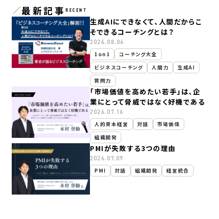
最新記事
RECENT
生成AIにできなくて、人間だからこ
そできるコーチングとは？
2026.08.06
1on1
コーチング大全
ビジネスコーチング
人間力
生成AI
質問力
「市場価値を高めたい若手」は、企
業にとって脅威ではなく好機である
2026.07.16
人的資本経営
対話
市場価値
組織開発
PMIが失敗する3つの理由
2026.07.09
PMI
対話
組織開発
経営統合