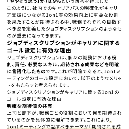
「ややそう思う」が78.9%
という回答を得ました。
このように、社内でのキャリアパスの明確化がキャリ
ア支援につながる1on1等の効果向上に重要な役割
を果たすことが期待される中、職務それぞれの目指す
べき姿を定義したジョブディスクリプションのようなも
のが重要になってきます。
ジョブディスクリプションがキャリアに関する
ゴール設定に有効な理由
ジョブディスクリプションは、個々の職務における
役
割、責任、必要なスキル、期待される成果などを明確
に言語化したもの
です。これが明確であると、1on1ミ
ーティングのゴール設定において、以下のようなメリッ
トをもたらすと考えられます。
ジョブディスクリプションがキャリアに関する1on1の
ゴール設定に有効な理由
明確な期待値の共有
:
上司と部下が、職務ごとの役割において何を期待され
ているのかを具体的に理解できます。これにより
、
1on1ミーティングで話すべきテーマが「期待される成