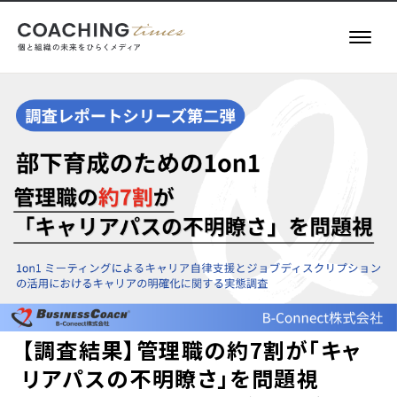
記事一覧
お役立ち情報
執筆者一覧
キーワード一覧
About
COACHING TIMES
【調査結果】管理職の約7割が「キャ
メールマガジン
リアパスの不明瞭さ」を問題視