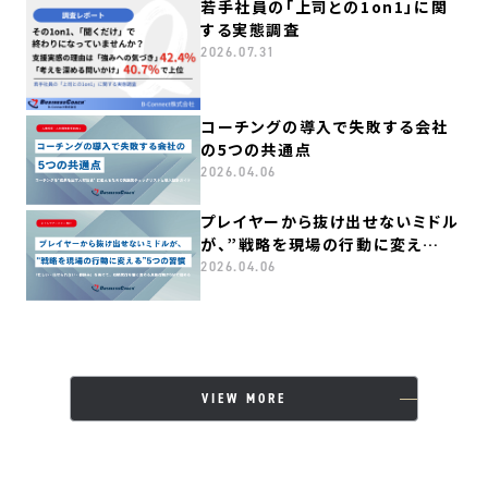
若手社員の「上司との1on1」に関
する実態調査
2026.07.31
コーチングの導入で失敗する会社
の5つの共通点
2026.04.06
プレイヤーから抜け出せないミドル
が、”戦略を現場の行動に変え
る”５つの習慣
2026.04.06
VIEW MORE