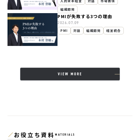
人的資本経営
対話
市場価値
組織開発
PMIが失敗する3つの理由
2026.07.09
PMI
対話
組織開発
経営統合
VIEW MORE
お役立ち資料
MATERIALS