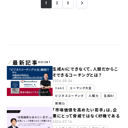
1
2
3
最新記事
RECENT
生成AIにできなくて、人間だからこ
そできるコーチングとは？
2026.08.06
1on1
コーチング大全
ビジネスコーチング
人間力
生成AI
質問力
「市場価値を高めたい若手」は、企
業にとって脅威ではなく好機である
2026.07.16