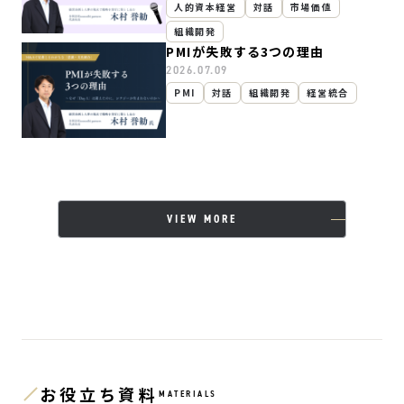
人的資本経営
対話
市場価値
組織開発
PMIが失敗する3つの理由
2026.07.09
PMI
対話
組織開発
経営統合
VIEW MORE
お役立ち資料
MATERIALS