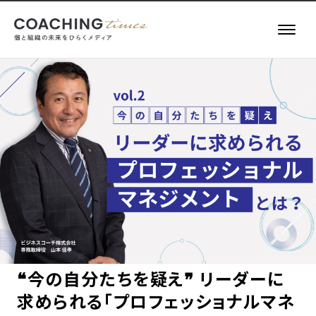
記事一覧
お役立ち情報
執筆者一覧
キーワード一覧
About
COACHING TIMES
❝今の自分たちを疑え❞ リーダーに
メールマガジン
求められる「プロフェッショナルマネ