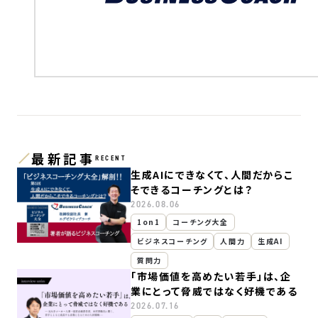
最新記事
RECENT
生成AIにできなくて、人間だからこ
そできるコーチングとは？
2026.08.06
1on1
コーチング大全
ビジネスコーチング
人間力
生成AI
質問力
「市場価値を高めたい若手」は、企
業にとって脅威ではなく好機である
2026.07.16