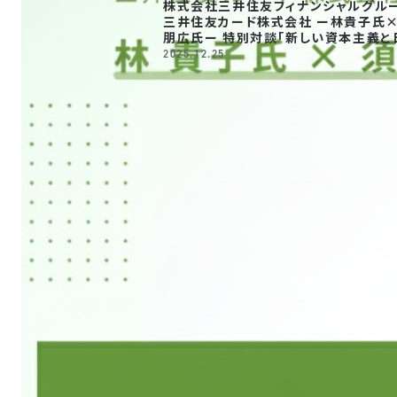
株式会社三井住友フィナンシャルグルー
三井住友カード株式会社 ー林貴子氏×須東
朋広氏ー 特別対談「新しい資本主義と
の雇用の本
2025.12.25
質