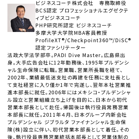
ビジネスコーチ株式会社 専務取締役
BCS認定 プロフェッショナルエグゼクテ
ィブビジネスコーチ
PHP研究所認定 ビジネスコーチ
多摩大学大学院MBA客員教授
ProfileXT®/Checkpoint360™/DiSC®
認定ファシリテーター
法政大学法学部卒。PADI Dive Master。広島県出
身。大手広告会社に12年勤務後、1995年プルデンシ
ャル生命保険に転職。営業職、営業所長職を経て、
2002年、業績最低迷支社の再建を任務に支社長とし
て支社経営に入り僅か1年で完遂し、翌年本社営業推
進本部長に就任。2006年にはメキシコ・プルデンシャ
ル設立と営業組織立ち上げを目的に、日本から初代
営業本部長として赴任。帰国後は執行役員常務営業
本部長に就任。2011年４月、日本グループ内新会社
プルデンシャル ジブラルタ ファイナンシャル生命保
険(株)設立に伴い、初代営業本部長として着任。その
後、執行役員専務営業統括本部長として営業体制の