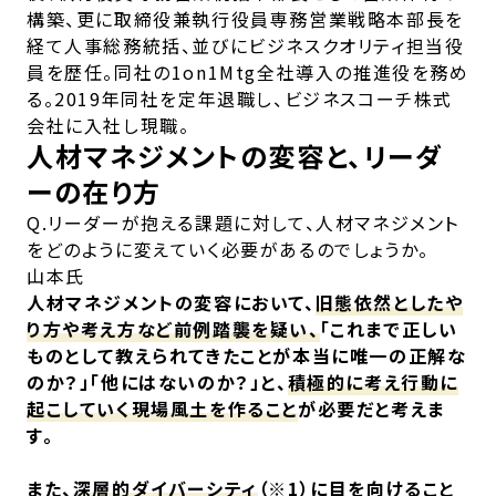
構築、更に取締役兼執行役員専務営業戦略本部長を
経て人事総務統括、並びにビジネスクオリティ担当役
員を歴任。同社の1on1Mtg全社導入の推進役を務め
る。2019年同社を定年退職し、ビジネスコーチ株式
会社に入社し現職。
人材マネジメントの変容と、リーダ
ーの在り方
Q.リーダーが抱える課題に対して、人材マネジメント
をどのように変えていく必要があるのでしょうか。
山本氏
人材マネジメントの変容において、
旧態依然としたや
り方や考え方など前例踏襲を疑い、
「これまで正しい
ものとして教えられてきたことが本当に唯一の正解な
のか？」「他にはないのか？」と、
積極的に考え行動に
起こしていく現場風土を作ること
が必要だと考えま
す。
また、
深層的ダイバーシティ
（※1）に目を向けること