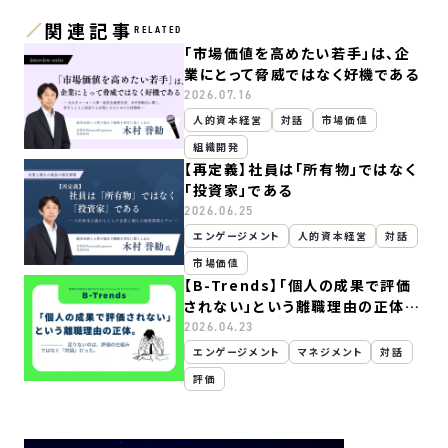
関連記事
RELATED
「市場価値を高めたい若手」は、企
業にとって脅威ではなく好機である
2026.07.16
人的資本経営
対話
市場価値
組織開発
【再定義】社員は「所有物」ではなく
「投資家」である
2026.06.25
エンゲージメント
人的資本経営
対話
市場価値
【B-Trends】「個人の成果で評価
されない」という離職理由の正体。
足りないのは、評価の仕組みではな
2026.04.23
く『対話』だった。
エンゲージメント
マネジメント
対話
評価