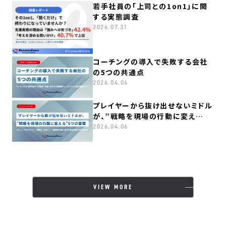
若手社員の「上司との1on1」に関
する実態調査
2026.07.31
コーチングの導入で失敗する会社
の5つの共通点
2026.04.06
プレイヤーから抜け出せないミドル
が、”戦略を現場の行動に変え
る”５つの習慣
2026.04.06
VIEW MORE